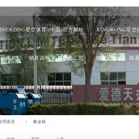
INGKONG星空体育·(中国)官方网站
XINGKONG星空
产品图片
锁具说明
产品工艺
服务流程
联
校用家具
>
餐桌椅