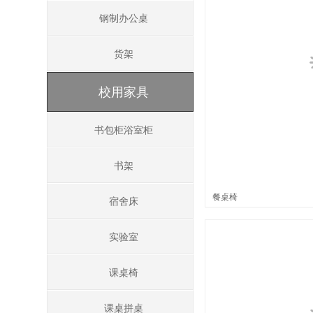
钢制办公桌
货架
校用家具
书包柜浴室柜
书架
餐桌椅
宿舍床
实验室
课桌椅
课桌拼桌