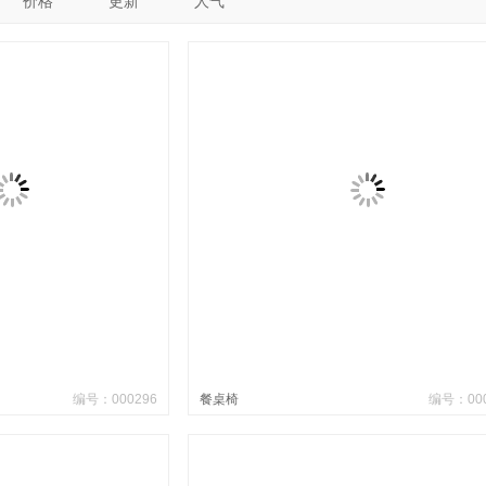
价格
更新
人气
编号：000296
餐桌椅
编号：000