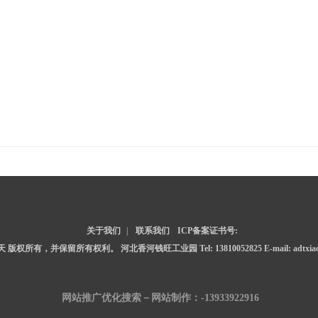
关于我们
|
联系我们
ICP备案证书号:
6 爱德天 版权所有，并保留所有权利。
河北香河钱旺工业园
Tel: 13810052825
E-mail: adtx
网站推广优化搜索－网站制作：
-13933922916