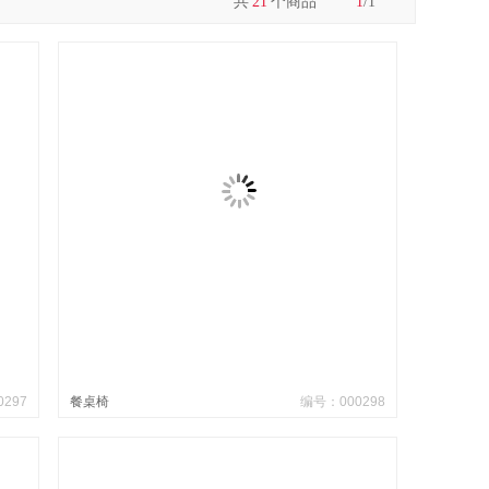
共
21
个商品
1
/1
297
餐桌椅
编号：000298