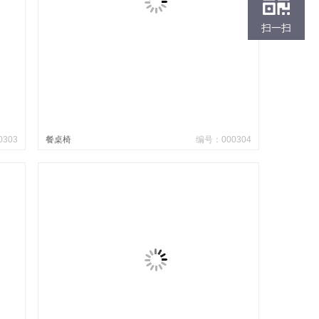
扫一扫
303
餐桌椅
编号：000304