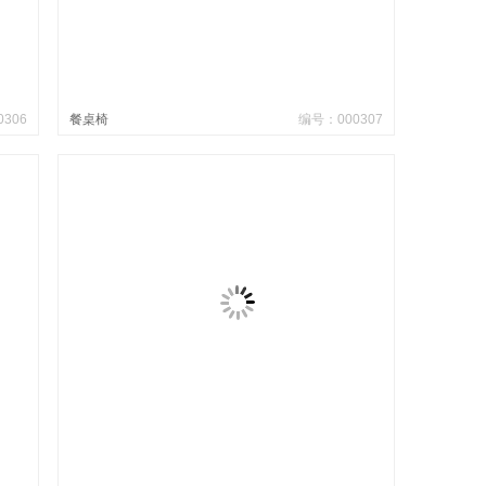
306
餐桌椅
编号：000307