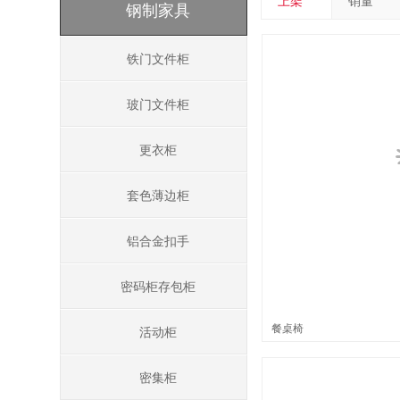
上架
销量
钢制家具
铁门文件柜
玻门文件柜
更衣柜
套色薄边柜
铝合金扣手
密码柜存包柜
餐桌椅
活动柜
密集柜