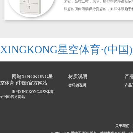
来看，当站立时，关节、膝部和臀部都是依
静态的肌肉活动保持姿态的，血和体液趋于
聚在腿中；而坐下时，肌肉施力停止，能耗
低，腿的血管的静压力降低，对血液回流至
脏的阻力减少，因此，坐比站更有利于血液
环。可让人得到放松、休息。 坐姿大体
XINGKONG星空体育·(中
分为三种：向前坐、笔直端...
网站XINGKONG星
材质说明
产
空体育·(中国)官方网站
密码锁说明
产品
返回XINGKONG星空体育
·(中国)官方网站
关于我们
|