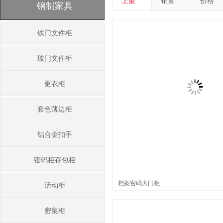
上架
销量
价格
钢制家具
铁门文件柜
玻门文件柜
更衣柜
套色薄边柜
铝合金扣手
密码柜存包柜
档案密码大门柜
活动柜
密集柜