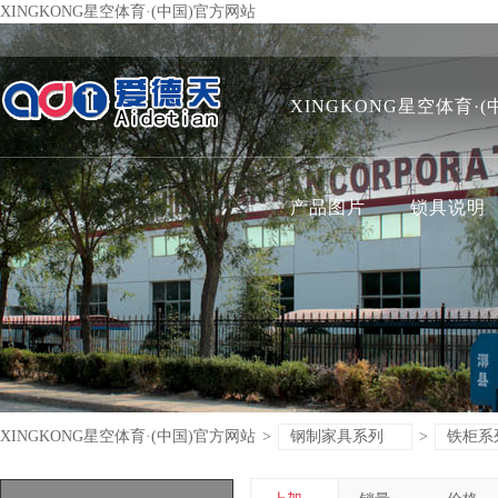
XINGKONG星空体育·(中国)官方网站
XINGKONG星空体育·
产品图片
锁具说明
XINGKONG星空体育·(中国)官方网站
>
钢制家具系列
>
铁柜系