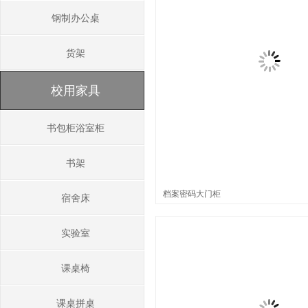
钢制办公桌
货架
校用家具
书包柜浴室柜
书架
档案密码大门柜
宿舍床
实验室
课桌椅
课桌拼桌