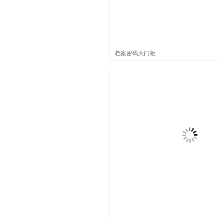
档案密码大门柜