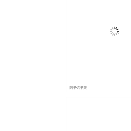
图书馆书架