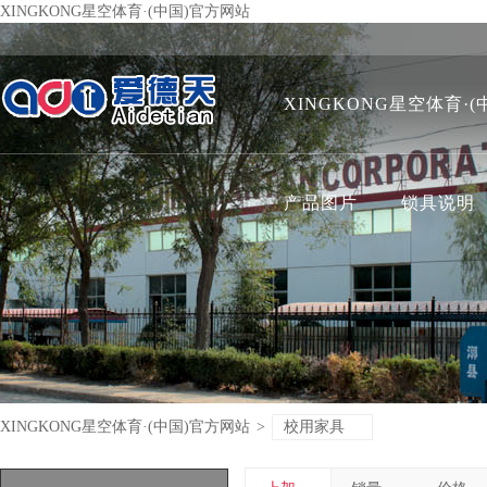
XINGKONG星空体育·(中国)官方网站
XINGKONG星空体育·
产品图片
锁具说明
XINGKONG星空体育·(中国)官方网站
>
校用家具