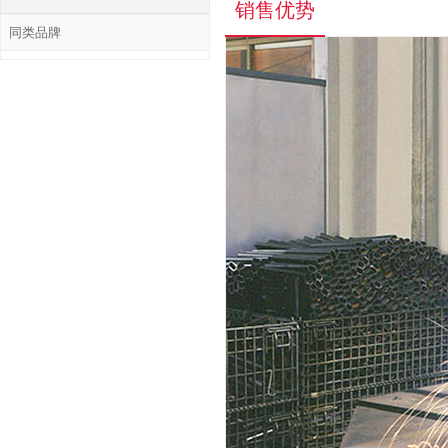
销售优势
同类品牌