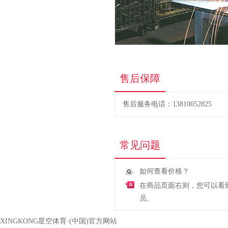
售后保障
售后服务电话：13810052825
常见问题
如何查看价格？
在商品页面右则，您可以看
员。
XINGKONG星空体育·(中国)官方网站