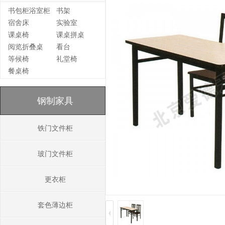
书包柜浴室柜
书架
宿舍床
实验室
课桌椅
课桌拼桌
阅览折叠桌
看台
等候椅
礼堂椅
餐桌椅
钢制家具
铁门文件柜
玻门文件柜
更衣柜
套色薄边柜