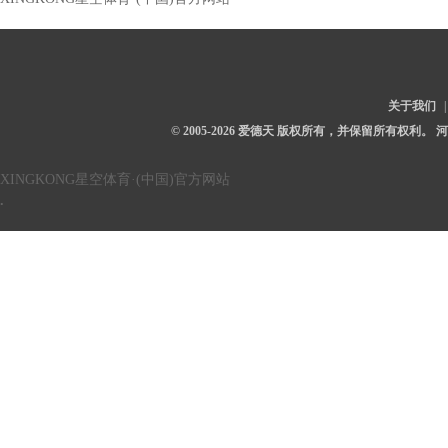
关于我们
|
© 2005-2026 爱德天 版权所有，并保留所有权利。
XINGKONG星空体育·(中国)官方网站
.