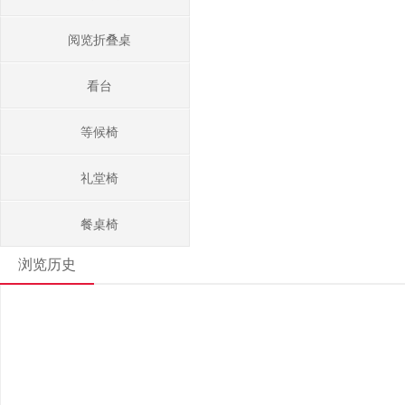
阅览折叠桌
看台
等候椅
礼堂椅
餐桌椅
浏览历史