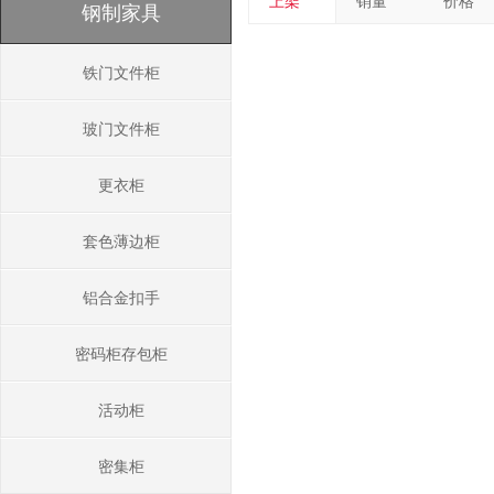
上架
销量
价格
钢制家具
铁门文件柜
玻门文件柜
更衣柜
套色薄边柜
铝合金扣手
密码柜存包柜
活动柜
密集柜