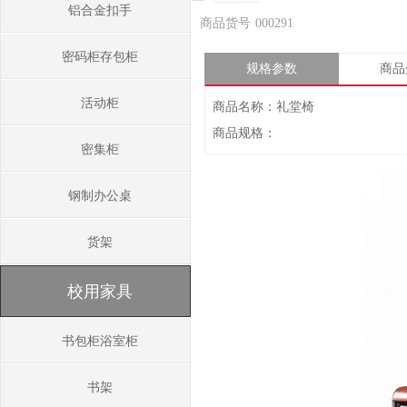
铝合金扣手
商品货号
000291
密码柜存包柜
规格参数
商品
活动柜
商品名称：礼堂椅
商品规格：
密集柜
钢制办公桌
货架
校用家具
书包柜浴室柜
书架