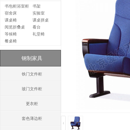
书包柜浴室柜
书架
宿舍床
实验室
课桌椅
课桌拼桌
阅览折叠桌
看台
等候椅
礼堂椅
餐桌椅
钢制家具
铁门文件柜
玻门文件柜
更衣柜
套色薄边柜