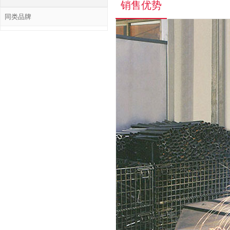
销售优势
同类品牌