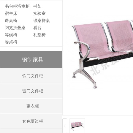
书包柜浴室柜
书架
宿舍床
实验室
课桌椅
课桌拼桌
阅览折叠桌
看台
等候椅
礼堂椅
餐桌椅
钢制家具
铁门文件柜
玻门文件柜
更衣柜
套色薄边柜