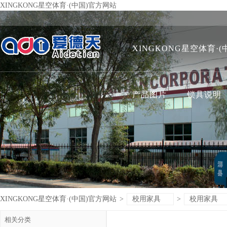
XINGKONG星空体育·(中国)官方网站
XINGKONG星空体育·
产品图片
锁具说明
XINGKONG星空体育·(中国)官方网站
>
校用家具
>
校用家具
相关分类