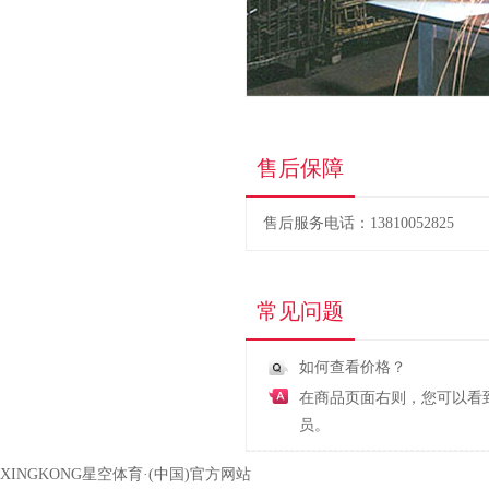
售后保障
售后服务电话：13810052825
常见问题
如何查看价格？
在商品页面右则，您可以看
员。
XINGKONG星空体育·(中国)官方网站