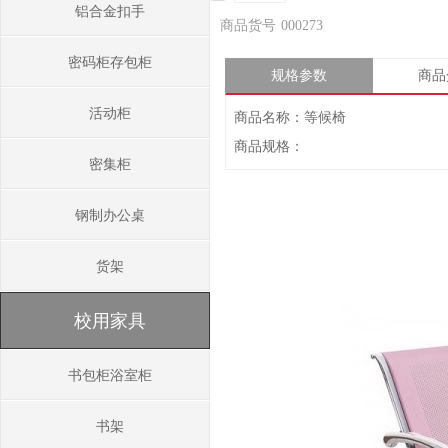
铝合金扣手
商品货号
000273
密码柜存包柜
规格参数
商品
活动柜
商品名称：等候椅
商品规格：
密集柜
钢制办公桌
货架
校用家具
书包柜浴室柜
书架