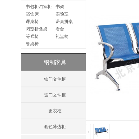
书包柜浴室柜
书架
宿舍床
实验室
课桌椅
课桌拼桌
阅览折叠桌
看台
等候椅
礼堂椅
餐桌椅
钢制家具
铁门文件柜
玻门文件柜
更衣柜
套色薄边柜