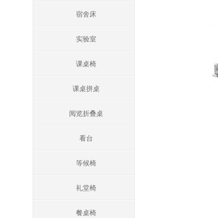
宿舍床
实验室
课桌椅
课桌拼桌
阅览折叠桌
看台
等候椅
礼堂椅
餐桌椅