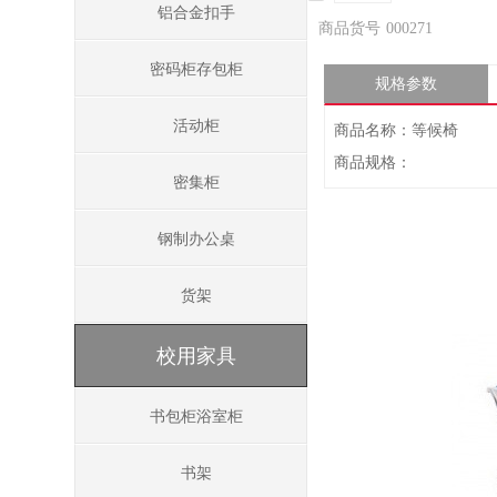
铝合金扣手
商品货号
000271
密码柜存包柜
规格参数
活动柜
商品名称：等候椅
商品规格：
密集柜
钢制办公桌
货架
校用家具
书包柜浴室柜
书架