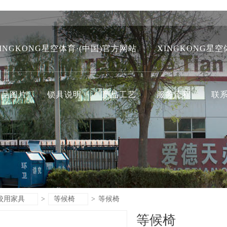
INGKONG星空体育·(中国)官方网站
XINGKONG星空
产品图片
锁具说明
产品工艺
服务流程
联
校用家具
>
等候椅
>
等候椅
等候椅