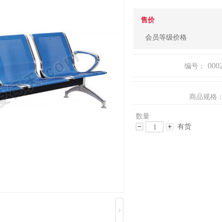
售价
会员等级价格
000
编号：
商品规格
数量
有货
减
增
少
加
数
数
量
量