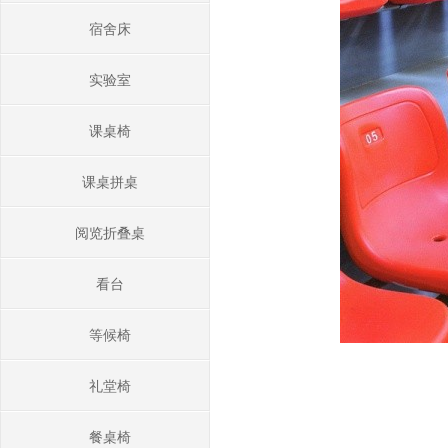
宿舍床
实验室
课桌椅
课桌拼桌
阅览折叠桌
看台
等候椅
礼堂椅
餐桌椅