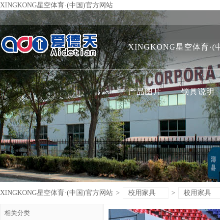
XINGKONG星空体育·(中国)官方网站
XINGKONG星空体育·
产品图片
锁具说明
XINGKONG星空体育·(中国)官方网站
>
校用家具
>
校用家具
相关分类