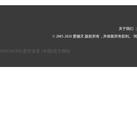
关于我们
|
© 2005-2026 爱德天 版权所有，并保留所有权利。
XINGKONG星空体育·(中国)官方网站
.