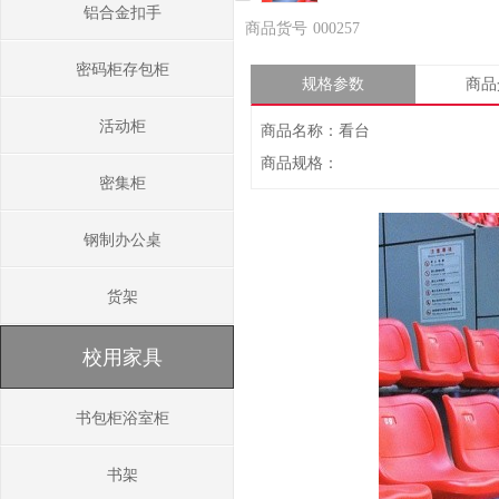
铝合金扣手
商品货号
000257
密码柜存包柜
规格参数
商品
活动柜
商品名称：看台
商品规格：
密集柜
钢制办公桌
货架
校用家具
书包柜浴室柜
书架