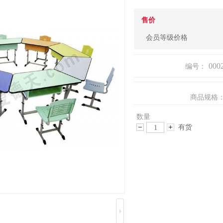
售价
会员等级价格
000
编号：
商品规格
数量
有货
减
增
少
加
数
数
量
量