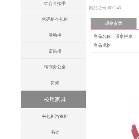
铝合金扣手
商品货号
000243
密码柜存包柜
规格参数
活动柜
商品名称：课桌拼桌
商品规格：
密集柜
钢制办公桌
货架
校用家具
书包柜浴室柜
书架