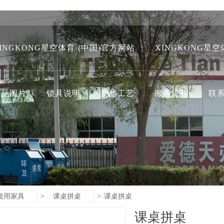
INGKONG星空体育·(中国)官方网站
XINGKONG星空
产品图片
锁具说明
产品工艺
服务流程
联
校用家具
>
课桌拼桌
>
课桌拼桌
课桌拼桌