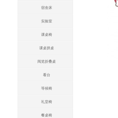
宿舍床
实验室
课桌椅
课桌拼桌
阅览折叠桌
看台
等候椅
礼堂椅
餐桌椅