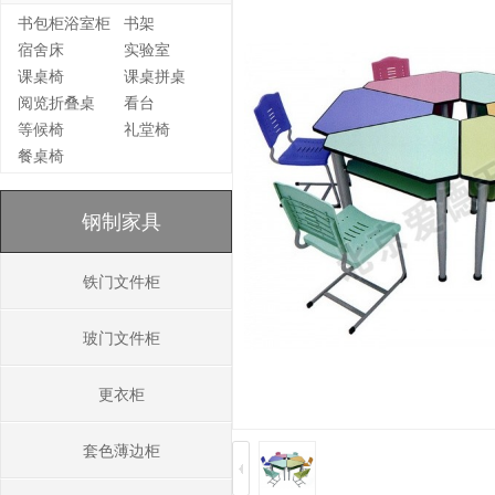
书包柜浴室柜
书架
宿舍床
实验室
课桌椅
课桌拼桌
阅览折叠桌
看台
等候椅
礼堂椅
餐桌椅
钢制家具
铁门文件柜
玻门文件柜
更衣柜
套色薄边柜