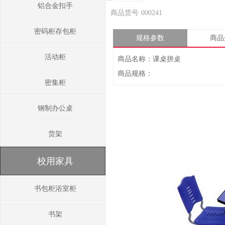
铝合金扣手
商品货号
000241
密码柜存包柜
规格参数
商品
活动柜
商品名称：课桌拼桌
商品规格：
密集柜
钢制办公桌
货架
校用家具
书包柜浴室柜
书架