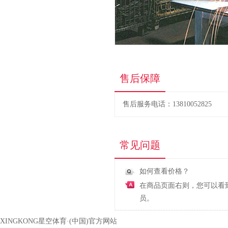
售后保障
售后服务电话：13810052825
常见问题
如何查看价格？
在商品页面右则，您可以看
员。
XINGKONG星空体育·(中国)官方网站