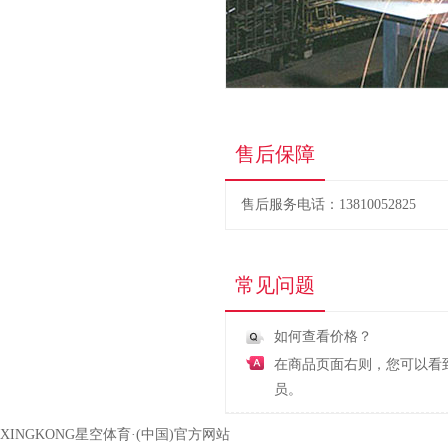
售后保障
售后服务电话：13810052825
常见问题
如何查看价格？
在商品页面右则，您可以看
员。
XINGKONG星空体育·(中国)官方网站