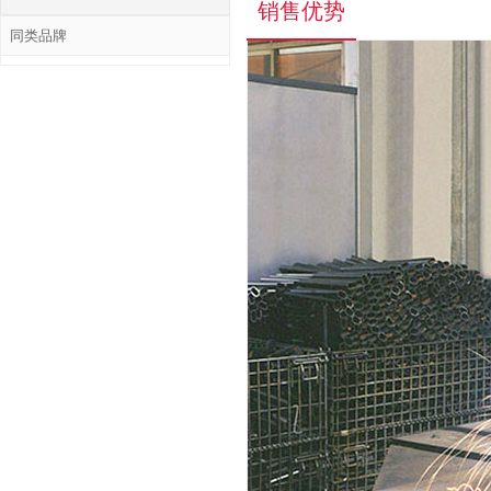
销售优势
同类品牌