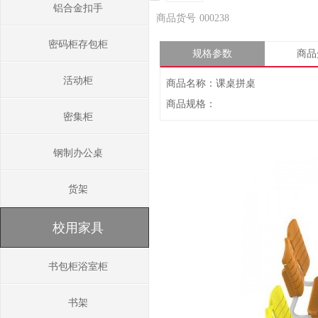
铝合金扣手
商品货号
000238
密码柜存包柜
规格参数
商品
活动柜
商品名称：课桌拼桌
商品规格：
密集柜
钢制办公桌
货架
校用家具
书包柜浴室柜
书架