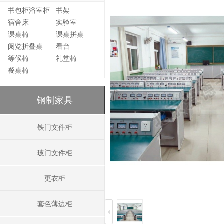
书包柜浴室柜
书架
宿舍床
实验室
课桌椅
课桌拼桌
阅览折叠桌
看台
等候椅
礼堂椅
餐桌椅
钢制家具
铁门文件柜
玻门文件柜
更衣柜
套色薄边柜