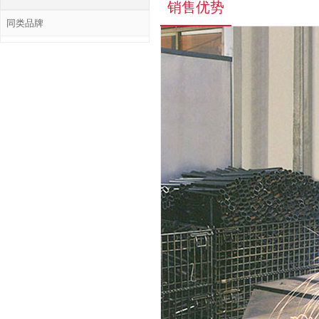
销售优势
同类品牌