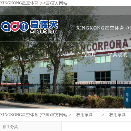
XINGKONG星空体育·(中国)官方网站
XINGKONG星空体育·
产品图片
锁具说明
XINGKONG星空体育·(中国)官方网站
>
校用家具
>
校用家具
相关分类