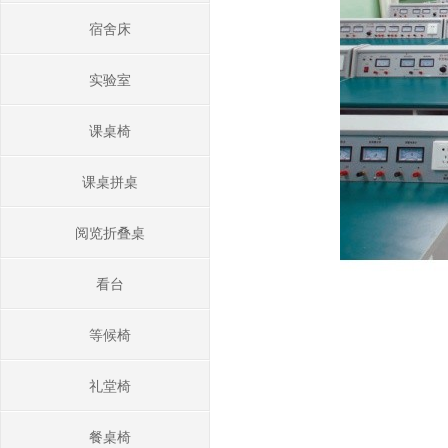
宿舍床
实验室
课桌椅
课桌拼桌
阅览折叠桌
看台
等候椅
礼堂椅
餐桌椅