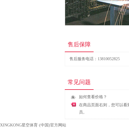
售后保障
售后服务电话：13810052825
常见问题
如何查看价格？
在商品页面右则，您可以看
员。
XINGKONG星空体育·(中国)官方网站