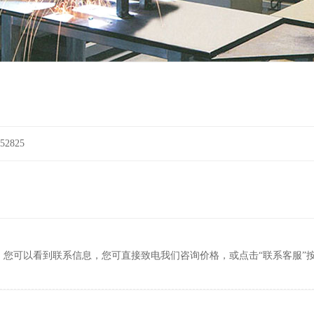
2825
，您可以看到联系信息，您可直接致电我们咨询价格，或点击“联系客服”