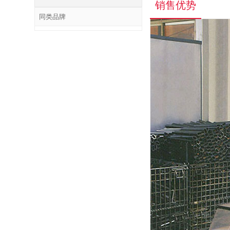
销售优势
同类品牌