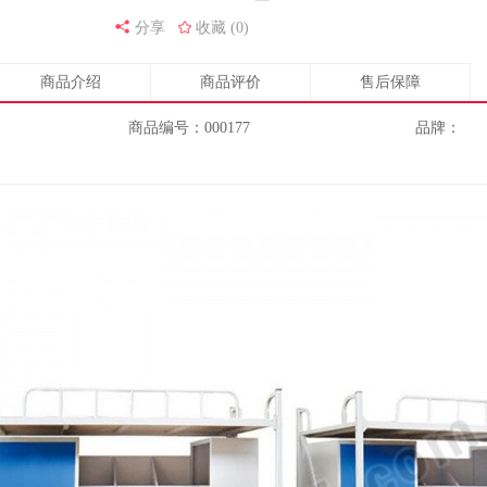
分享
收藏 (0)
商品介绍
商品评价
售后保障
商品编号：000177
品牌：