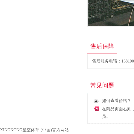
售后保障
售后服务电话：1381005
常见问题
如何查看价格？
在商品页面右则
员。
XINGKONG星空体育·(中国)官方网站