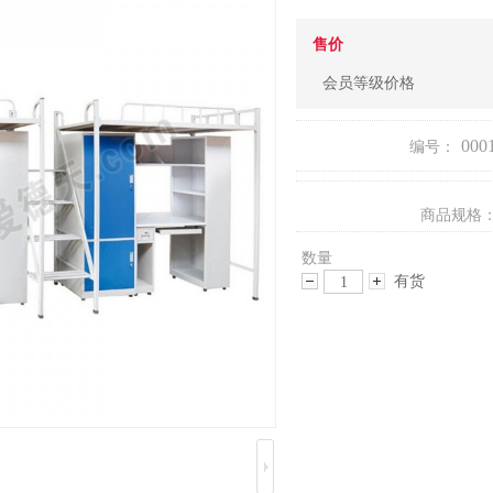
售价
会员等级价格
000
编号：
商品规格
数量
有货
减
增
少
加
数
数
量
量