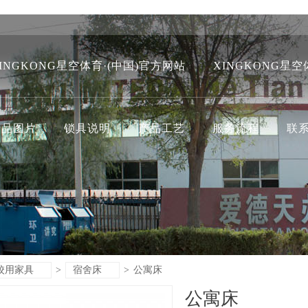
INGKONG星空体育·(中国)官方网站
XINGKONG星空
产品图片
锁具说明
产品工艺
服务流程
联
校用家具
>
宿舍床
>
公寓床
公寓床