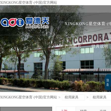
XINGKONG星空体育·(中国)官方网站
XINGKONG星空体育·
产品图片
锁具说明
XINGKONG星空体育·(中国)官方网站
>
校用家具
>
校用家具