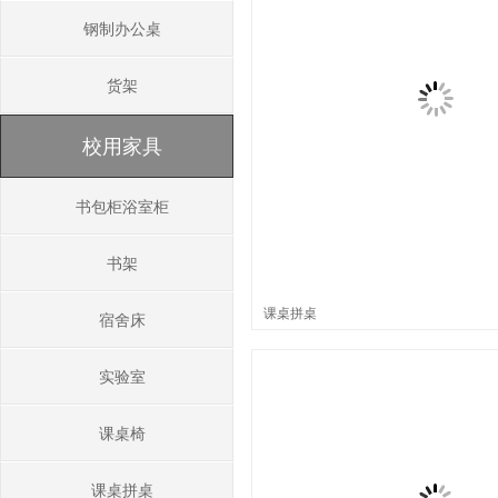
钢制办公桌
货架
校用家具
书包柜浴室柜
书架
课桌拼桌
宿舍床
实验室
课桌椅
课桌拼桌