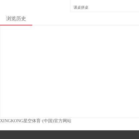
课桌拼桌
浏览历史
XINGKONG星空体育·(中国)官方网站