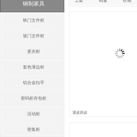
上架
销量
价格
钢制家具
铁门文件柜
玻门文件柜
更衣柜
套色薄边柜
铝合金扣手
密码柜存包柜
课桌拼桌
活动柜
密集柜