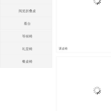
阅览折叠桌
看台
等候椅
课桌椅
礼堂椅
餐桌椅