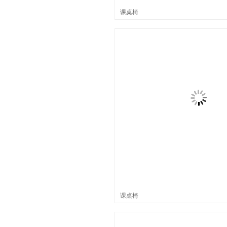
课桌椅
课桌椅