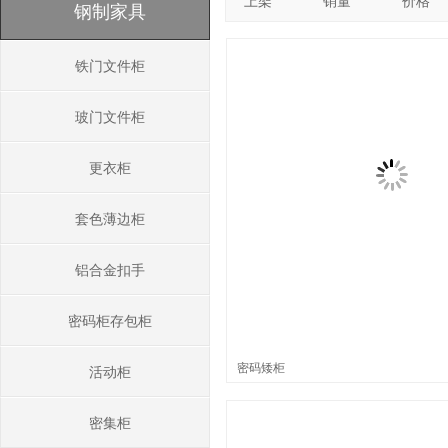
上架
销量
价格
钢制家具
铁门文件柜
玻门文件柜
更衣柜
套色薄边柜
铝合金扣手
密码柜存包柜
密码矮柜
活动柜
密集柜