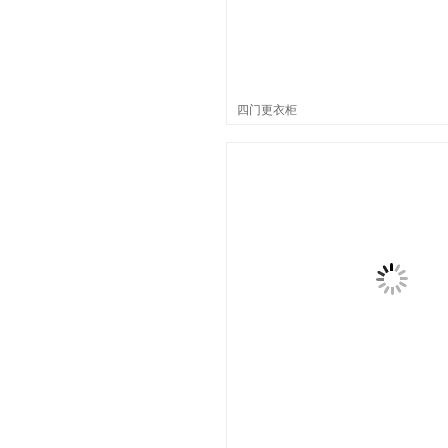
四门更衣柜