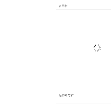
多用柜
加密双节柜